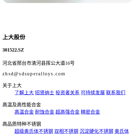
上大股份
301522.SZ
河北省邢台市清河县挥公大道16号
zhsd@sdsuperalloys.com
关于上大
了解上大
招贤纳士
投资者关系
可持续发展
联系我们
高温及高性能合金
高温合金
耐蚀合金
超高强合金
精密合金
高品质特种不锈钢
超级奥氏体不锈钢
双相不锈钢
沉淀硬化不锈钢
奥氏体