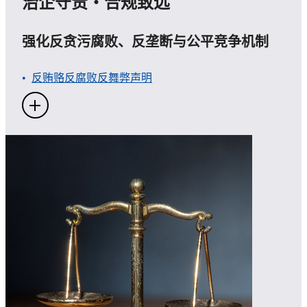
治企守责・合规致远
强化反贪污腐败、反垄断与公平竞争机制
反贿赂反腐败反舞弊声明