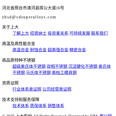
河北省邢台市清河县挥公大道16号
zhsd@sdsuperalloys.com
关于上大
了解上大
招贤纳士
投资者关系
可持续发展
联系我们
高温及高性能合金
高温合金
耐蚀合金
超高强合金
精密合金
高品质特种不锈钢
超级奥氏体不锈钢
双相不锈钢
沉淀硬化不锈钢
奥氏体
不锈钢
马氏体不锈钢
高档工模具钢
资质证照
行业体系类证照
公司经营类证照
技术支持和服务保障
技术体系
质保体系
销售体系